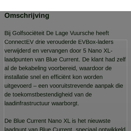
Omschrijving
Bij Golfsociëteit De Lage Vuursche heeft
ConnectEV drie verouderde EVBox-laders
verwijderd en vervangen door 5 Nano XL-
laadpunten van Blue Current. De klant had zelf
al de bekabeling voorbereid, waardoor de
installatie snel en efficiënt kon worden
uitgevoerd – een vooruitstrevende aanpak die
de toekomstbestendigheid van de
laadinfrastructuur waarborgt.
De Blue Current Nano XL is het nieuwste
laadpunt van Blue Current, speciaal ontwikkeld