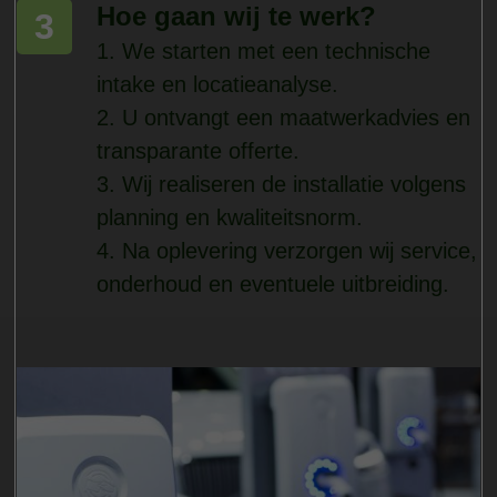
Hoe gaan wij te werk?
3
1. We starten met een technische
intake en locatieanalyse.
2. U ontvangt een maatwerkadvies en
transparante offerte.
3. Wij realiseren de installatie volgens
planning en kwaliteitsnorm.
4. Na oplevering verzorgen wij service,
onderhoud en eventuele uitbreiding.