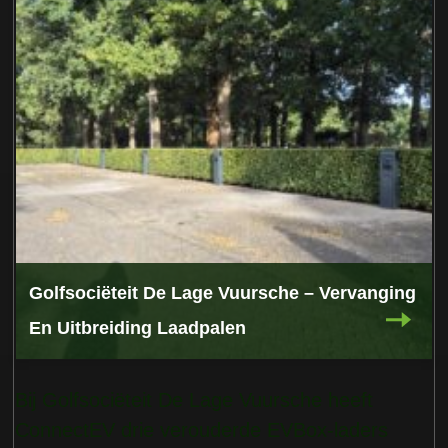
Golfsociëteit De Lage Vuursche – Vervanging
En Uitbreiding Laadpalen
Bij Golfsociëteit De Lage Vuursche heeft
ConnectEV drie verouderde EVBox-laders