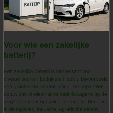
Voor wie een zakelijke
batterij?
Een zakelijke batterij is interessant voor
diverse soorten bedrijven. Heeft u bijvoorbeeld
een grootverbruiksaansluiting, zonnepanelen
op uw dak of elektrische bedrijfswagens op de
weg? Dan loont het zeker de moeite. Bedrijven
in de logistiek, industrie, agrarische sector,