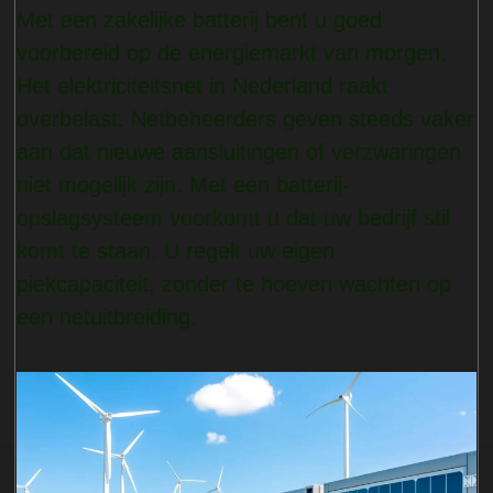
Met een zakelijke batterij bent u goed
voorbereid op de energiemarkt van morgen.
Het elektriciteitsnet in Nederland raakt
overbelast. Netbeheerders geven steeds vaker
aan dat nieuwe aansluitingen of verzwaringen
niet mogelijk zijn. Met een batterij-
opslagsysteem voorkomt u dat uw bedrijf stil
komt te staan. U regelt uw eigen
piekcapaciteit, zonder te hoeven wachten op
een netuitbreiding.