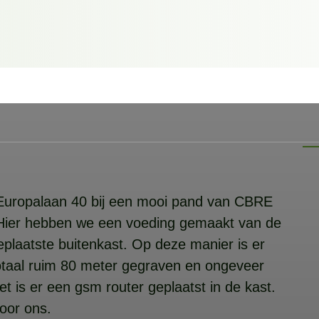
Europalaan 40 bij een mooi pand van CBRE
 Hier hebben we een voeding gemaakt van de
plaatste buitenkast. Op deze manier is er
 totaal ruim 80 meter gegraven en ongeveer
et is er een gsm router geplaatst in de kast.
door ons.