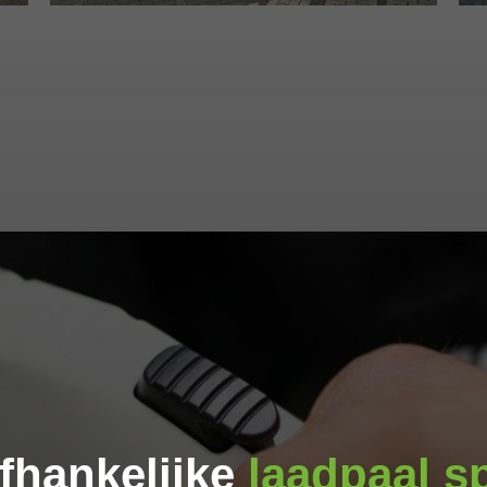
fhankelijke
laadpaal sp