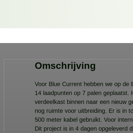
Omschrijving
Voor Blue Current hebben we op de 
14 laadpunten op 7 palen geplaatst.
verdeelkast binnen naar een nieuw ge
nog ruimte voor uitbreiding. Er is in
500 meter kabel gebruikt. Voor intern
Dit project is in 4 dagen opgeleverd 