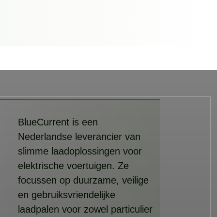
BlueCurrent is een
Nederlandse leverancier van
slimme laadoplossingen voor
elektrische voertuigen. Ze
focussen op duurzame, veilige
en gebruiksvriendelijke
laadpalen voor zowel particulier