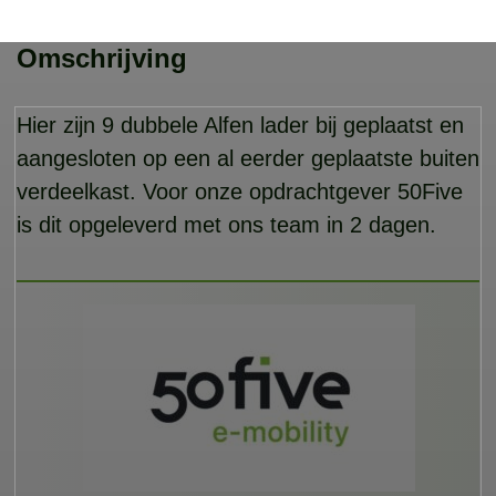
Omschrijving
Hier zijn 9 dubbele Alfen lader bij geplaatst en
aangesloten op een al eerder geplaatste buiten
verdeelkast. Voor onze opdrachtgever 50Five
is dit opgeleverd met ons team in 2 dagen.